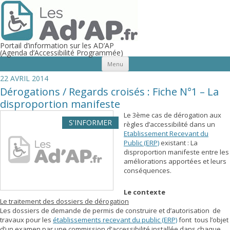
Portail d’information sur les AD’AP
(Agenda d’Accessibilité Programmée)
Aller au contenu principal
Menu
22 AVRIL 2014
Dérogations / Regards croisés : Fiche N°1 – La
disproportion manifeste
Le 3ème cas de dérogation aux
S'INFORMER
règles d’accessibilité dans un
Etablissement Recevant du
Public (ERP)
existant : La
disproportion manifeste entre les
améliorations apportées et leurs
conséquences.
Le contexte
Le traitement des dossiers de dérogation
Les dossiers de demande de permis de construire et d’autorisation de
travaux pour les
établissements recevant du public (ERP)
font tous l’objet
d’un examen par une commission d’accessibilité installée dans chaque