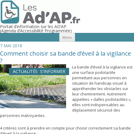
Portail d’information sur les AD’AP
(Agenda d’Accessibilité Programmée)
Aller au contenu principal
Menu
7 MAI 2018
Comment choisir sa bande d’éveil à la vigilance
?
La bande d’éveil à la vigilance est
ACTUALITÉS
,
S'INFORMER
une surface podotactile
permettant aux personnes en
situation de handicap visuel à
appréhender les obstacles sur
leur cheminement.
Autrement
appelées « dalles podotactiles »,
elles sont indispensables au
déplacement sécurisé des
personnes malvoyantes.
4 critères sont à prendre en compte pour choisir correctement sa bande
d’éveil à la vigilance :