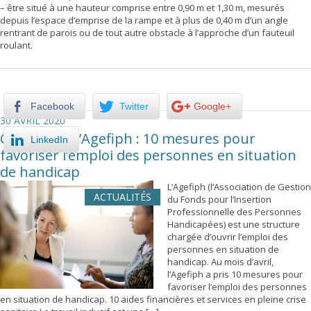
– être situé à une hauteur comprise entre 0,90 m et 1,30 m, mesurés
depuis l’espace d’emprise de la rampe et à plus de 0,40 m d’un angle
rentrant de parois ou de tout autre obstacle à l’approche d’un fauteuil
roulant.
Facebook
Twitter
Google+
30 AVRIL 2020
Covid-19 et l’Agefiph : 10 mesures pour
LinkedIn
favoriser l’emploi des personnes en situation
de handicap
L’Agefiph (l’Association de Gestion
ACTUALITÉS
du Fonds pour l’Insertion
Professionnelle des Personnes
Handicapées) est une structure
chargée d’ouvrir l’emploi des
personnes en situation de
handicap. Au mois d’avril,
l’Agefiph a pris 10 mesures pour
favoriser l’emploi des personnes
en situation de handicap. 10 aides financières et services en pleine crise