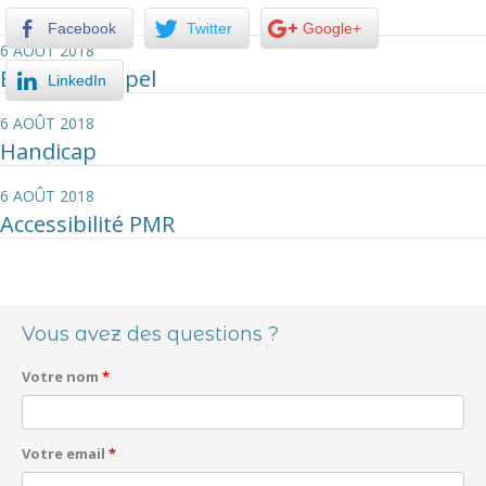
Facebook
Twitter
Google+
6 AOÛT 2018
Bouton d’appel
LinkedIn
6 AOÛT 2018
Handicap
6 AOÛT 2018
Accessibilité PMR
Navigation des articles
Vous avez des questions ?
Votre nom
*
Votre email
*