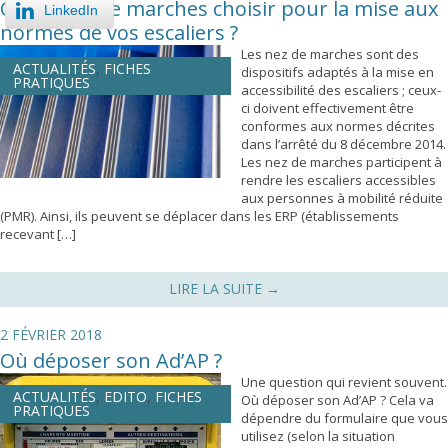
Quels nez de marches choisir pour la mise aux
LinkedIn
normes de vos escaliers ?
Les nez de marches sont des
ACTUALITÉS
,
FICHES
dispositifs adaptés à la mise en
PRATIQUES
accessibilité des escaliers ; ceux-
ci doivent effectivement être
conformes aux normes décrites
dans l’arrêté du 8 décembre 2014.
Les nez de marches participent à
rendre les escaliers accessibles
aux personnes à mobilité réduite
(PMR). Ainsi, ils peuvent se déplacer dans les ERP (établissements
recevant […]
LIRE LA SUITE
→
2 FÉVRIER 2018
Où déposer son Ad’AP ?
Une question qui revient souvent.
ACTUALITÉS
,
EDITO
,
FICHES
Où déposer son Ad’AP ? Cela va
PRATIQUES
dépendre du formulaire que vous
utilisez (selon la situation