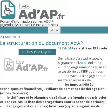
Portail d’information sur les AD’AP
(Agenda d’Accessibilité Programmée)
Aller au contenu principal
Menu
24 MAI 2014
La structuration du document Ad’AP
1/ L’
Ad’AP
relatif à un ERP isolé
FICHES PRATIQUES
Sur la base d’un cadre type, le
signataire de l’
Ad’AP
indique :
– son engagement de mise en
accessibilité de l’ERP pour tous ;
– les travaux à engager pour
mettre en accessibilité ;
–
les impossibilités
techniques et financières justifiant de demandes de dérogation
(et ces dernières)
;
–
le chiffrage et le planning de réalisation (nombre de périodes
et dans ce cas, la liste des dérogations pour la seconde période)
;
–
l’engagement du (ou des) financeur(s) par la signature du