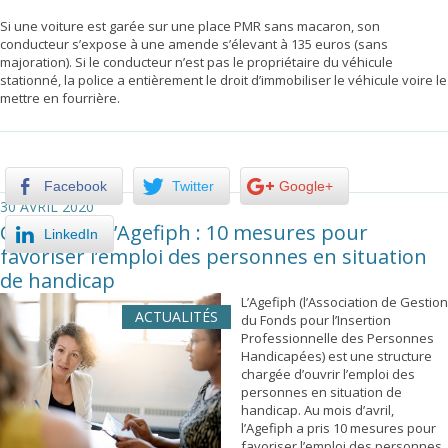
Si une voiture est garée sur une place PMR sans macaron, son
conducteur s’expose à une amende s’élevant à 135 euros (sans
majoration). Si le conducteur n’est pas le propriétaire du véhicule
stationné, la police a entièrement le droit d’immobiliser le véhicule voire le
mettre en fourrière.
Facebook
Twitter
Google+
30 AVRIL 2020
Covid-19 et l’Agefiph : 10 mesures pour
LinkedIn
favoriser l’emploi des personnes en situation
de handicap
L’Agefiph (l’Association de Gestion
ACTUALITÉS
du Fonds pour l’Insertion
Professionnelle des Personnes
Handicapées) est une structure
chargée d’ouvrir l’emploi des
personnes en situation de
handicap. Au mois d’avril,
l’Agefiph a pris 10 mesures pour
favoriser l’emploi des personnes