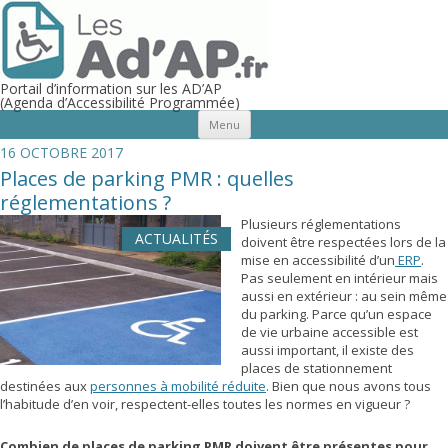
Portail d’information sur les AD’AP
(Agenda d’Accessibilité Programmée)
Aller au contenu principal
Menu
16 OCTOBRE 2017
Places de parking PMR : quelles
réglementations ?
Plusieurs réglementations
ACTUALITÉS
doivent être respectées lors de la
mise en accessibilité d’un
ERP
.
Pas seulement en intérieur mais
aussi en extérieur : au sein même
du parking. Parce qu’un espace
de vie urbaine accessible est
aussi important, il existe des
places de stationnement
destinées aux
personnes à mobilité réduite
. Bien que nous avons tous
l’habitude d’en voir, respectent-elles toutes les normes en vigueur ?
Combien de places de parking PMR doivent être présentes pour